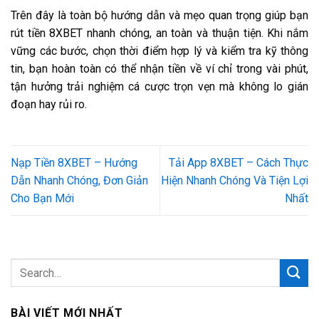
Trên đây là toàn bộ hướng dẫn và mẹo quan trọng giúp bạn
rút tiền 8XBET nhanh chóng, an toàn và thuận tiện. Khi nắm
vững các bước, chọn thời điểm hợp lý và kiểm tra kỹ thông
tin, bạn hoàn toàn có thể nhận tiền về ví chỉ trong vài phút,
tận hưởng trải nghiệm cá cược trọn vẹn mà không lo gián
đoạn hay rủi ro.
Nạp Tiền 8XBET – Hướng
Tải App 8XBET – Cách Thực
Dẫn Nhanh Chóng, Đơn Giản
Hiện Nhanh Chóng Và Tiện Lợi
Cho Bạn Mới
Nhất
BÀI VIẾT MỚI NHẤT