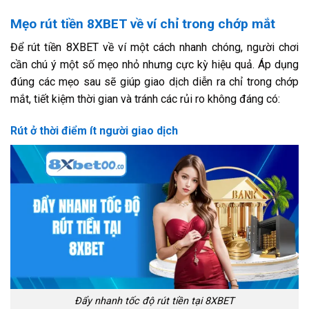
Mẹo rút tiền 8XBET về ví chỉ trong chớp mắt
Để rút tiền 8XBET về ví một cách nhanh chóng, người chơi
cần chú ý một số mẹo nhỏ nhưng cực kỳ hiệu quả. Áp dụng
đúng các mẹo sau sẽ giúp giao dịch diễn ra chỉ trong chớp
mắt, tiết kiệm thời gian và tránh các rủi ro không đáng có:
Rút ở thời điểm ít người giao dịch
Đẩy nhanh tốc độ rút tiền tại 8XBET