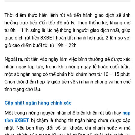
Thời điểm thực hiện lệnh rút và tiến hành giao dịch sẽ ảnh
hưởng trực tiếp đến tốc độ xử lý. Theo thống kê, khung giờ
từ 8h – 11h sáng là lúc hệ thống ít người giao dịch nhất, giúp
giao dịch rút tiền 8XBET hoàn tất nhanh hơn gấp 2 lần so với
giờ cao điểm buổi tối từ 19h – 22h.
Ngoài ra, rút tiền vào ngày làm việc bình thường sẽ được xác
nhận ngay lập tức, trong khi những ngày lễ hoặc cuối tuần,
một số ngân hàng có thể phản hồi chậm hơn từ 10 – 15 phút.
Chọn thời điểm hợp lý giúp tiền về ví nhanh chóng và hạn chế
tình trạng chờ lâu.
Cập nhật ngân hàng chính xác
Một trong những nguyên nhân phổ biến khiến rút tiền hay
nạp
tiền 8XBET
bị chậm là thông tin ngân hàng chưa được cập
nhật. Nếu bạn thay đổi số tài khoản, chi nhánh hoặc ví mà