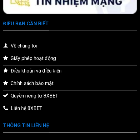
ĐIỀU BẠN CẦN BIẾT
Về chúng tôi
Giấy phép hoạt động
Điều khoản và điều kiện
Chính sách bảo mật
Quyền riêng tư 8XBET
Liên hệ 8XBET
THÔNG TIN LIÊN HỆ