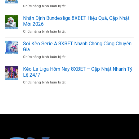
2026:
Diện
ở
Chức năng bình luận bị tắt
Điểm
Chiến
Casino
Mới
Lược
Online
Nhận Định Bundesliga 8XBET Hiệu Quả, Cập Nhật
Cần
Mới
2026
Biết
Mới 2026
–
Để
ở
Chức năng bình luận bị tắt
Xu
Chơi
Nhận
Hướng,
Hiệu
Định
Soi Kèo Serie A 8XBET Nhanh Chóng Cùng Chuyên
Luật
Quả
Bundesliga
Chơi
Gia
8XBET
Và
ở
Chức năng bình luận bị tắt
Hiệu
Game
Soi
Quả,
Hot
Kèo
Kèo La Liga Hôm Nay 8XBET – Cập Nhật Nhanh Tỷ
Cập
Serie
Nhật
Lệ 24/7
A
Mới
ở
Chức năng bình luận bị tắt
8XBET
2026
Kèo
Nhanh
La
Chóng
Liga
Cùng
Hôm
Chuyên
Nay
Gia
8XBET
–
Cập
Nhật
Nhanh