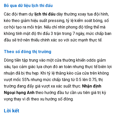
Bỏ qua dữ liệu lịch thi đấu
Các đội tham dự
lịch thi đấu
dày thường xoay tua đội hình,
kéo theo giảm hiệu suất pressing, tỷ lệ kiểm soát bóng, số
cơ hội tạo ra mỗi trận. Nếu chỉ nhìn phong độ tổng thể mà
không tính mật độ thi đấu 3 trận trong 7 ngày, mức chấp ban
đầu sẽ trở nên thiếu chính xác so với sức mạnh thực tế.
Theo số đông thị trường
Dòng tiền tập trung vào một cửa thường khiến odds giảm
sâu, tạo cảm giác lựa chọn đó an toàn nhưng thực tế biên lợi
nhuận đã bị thu hẹp. Khi tỷ lệ thắng kèo của cửa trên không
vượt mốc 55% nhưng mức chấp tăng từ 0.5 lên 0.75, thị
trường đang đẩy giá vượt xa xác suất thực.
Nhận định
Ngoại hạng Anh
theo hướng đầu tư cần ưu tiên giá trị kỳ
vọng thay vì đi theo xu hướng số đông.
Lời kết