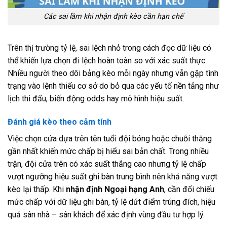
Các sai lầm khi nhận định kèo cần hạn chế
Trên thị trường tỷ lệ, sai lệch nhỏ trong cách đọc dữ liệu có
thể khiến lựa chọn đi lệch hoàn toàn so với xác suất thực.
Nhiều người theo dõi bảng kèo mỗi ngày nhưng vẫn gặp tình
trạng vào lệnh thiếu cơ sở do bỏ qua các yếu tố nền tảng như
lịch thi đấu, biến động odds hay mô hình hiệu suất.
Đánh giá kèo theo cảm tính
Việc chọn cửa dựa trên tên tuổi đội bóng hoặc chuỗi thắng
gần nhất khiến mức chấp bị hiểu sai bản chất. Trong nhiều
trận, đội cửa trên có xác suất thắng cao nhưng tỷ lệ chấp
vượt ngưỡng hiệu suất ghi bàn trung bình nên khả năng vượt
kèo lại thấp. Khi
nhận định Ngoại hạng Anh
, cần đối chiếu
mức chấp với dữ liệu ghi bàn, tỷ lệ dứt điểm trúng đích, hiệu
quả sân nhà – sân khách để xác định vùng đầu tư hợp lý.