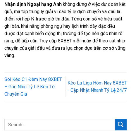
Nhận định Ngoại hạng Anh
không dừng ở việc dự đoán kết
quả, mà tập trung lý giải vì sao tỷ lệ dịch chuyển và đâu là
điểm rơi hợp lý trước giờ thi đấu. Từng con số về hiệu suất
ghi bàn, khả năng phòng ngự hay lịch trình dày đặc đều
được đặt cạnh biến động thị trường để tạo nên góc nhìn rõ
ràng, dễ tiếp cận. Truy cập 8XBET mỗi ngày để theo sát nhịp
chuyển của giải đấu và đưa ra lựa chọn dựa trên cơ sở vững
vàng.
Soi Kèo C1 Đêm Nay 8XBET
Kèo La Liga Hôm Nay 8XBET
– Góc Nhìn Tỷ Lệ Kèo Từ
– Cập Nhật Nhanh Tỷ Lệ 24/7
Chuyên Gia