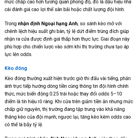
mức chấp cao hơn tương quan phong độ, đó là dấu hiệu nhà
cái đánh giá cao lợi thế sân bãi hoặc chất lượng đội hình.
Trong
nhận định Ngoại hạng Anh
, so sánh kèo mở với
chênh lệch hiệu suất ghi bàn, tỷ lệ dứt điểm trúng đích giúp
nhận ra cửa được định giá thấp hơn thực lực. Giai đoạn này
phù hợp cho chiến lược vào sớm khi thị trường chưa tạo áp
lực lên odds.
Kèo đóng
Kèo đóng thường xuất hiện trước giờ thi đấu vài tiếng, phản
ánh trực tiếp hướng dòng tiền cùng thông tin đội hình chính
thức, mức biến động 0.25 trái hoặc thay đổi odds 5–10
điểm là tín hiệu rõ ràng. Khi cửa trên giảm tiền ăn nhưng mức
chấp giữ nguyên, thị trường đang tập trung vào khả năng
thắng kèo của đội mạnh; ngược lại, tăng kèo kèm odds cao
có thể là bẫy tỷ lệ.