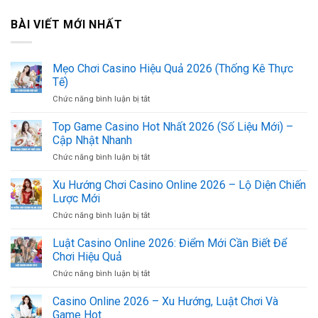
BÀI VIẾT MỚI NHẤT
Mẹo Chơi Casino Hiệu Quả 2026 (Thống Kê Thực
Tế)
ở
Chức năng bình luận bị tắt
Mẹo
Chơi
Top Game Casino Hot Nhất 2026 (Số Liệu Mới) –
Casino
Cập Nhật Nhanh
Hiệu
ở
Chức năng bình luận bị tắt
Quả
Top
2026
Game
Xu Hướng Chơi Casino Online 2026 – Lộ Diện Chiến
(Thống
Casino
Kê
Lược Mới
Hot
Thực
ở
Chức năng bình luận bị tắt
Nhất
Tế)
Xu
2026
Hướng
Luật Casino Online 2026: Điểm Mới Cần Biết Để
(Số
Chơi
Liệu
Chơi Hiệu Quả
Casino
Mới)
ở
Chức năng bình luận bị tắt
Online
–
Luật
2026
Cập
Casino
Casino Online 2026 – Xu Hướng, Luật Chơi Và
–
Nhật
Online
Lộ
Game Hot
Nhanh