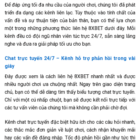
Để đáp ứng tối đa nhu cầu của người chơi, chúng tôi đã phát
triển đa dạng các kênh liên lạc. Tùy thuộc vào tính chất của
vấn đề và sự thuận tiện của bản thân, bạn có thể lựa chọn
một trong những phương thức liên hệ 8XBET dưới đây. Mỗi
kênh đều có đội ngũ nhân viên túc trực 24/7, sẵn sàng lắng
nghe và đưa ra giải pháp tối ưu cho bạn.
Chat trực tuyến 24/7 – Kênh hỗ trợ phản hồi trong vài
giây
Đây được xem là cách liên hệ 8XBET nhanh nhất và được
nhiều người chơi ưa chuộng nhất. Ngay trên giao diện trang
chủ, bạn có thể dễ dàng tìm thấy biểu tượng chat trực tuyến.
Chỉ với một cú nhấp chuột, bạn sẽ được kết nối trực tiếp với
các tư vấn viên của chúng tôi mà không cần phải chờ đợi.
Kênh chat trực tuyến đặc biệt hữu ích cho các câu hỏi nhanh,
các thắc mắc đơn giản về luật chơi, cách nhận khuyến mãi
hay các vấn đề đăng nhập. Tốc độ phản hồi gần như tức thì