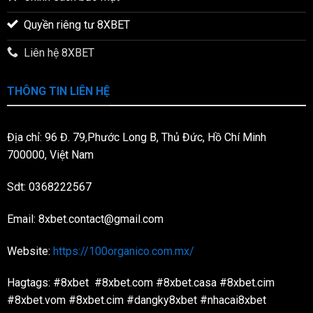
Quyền riêng tư 8XBET
Liên hệ 8XBET
THÔNG TIN LIÊN HỆ
Địa chỉ:
96 Đ. 79,Phước Long B, Thủ Đức, Hồ Chí Minh
700000, Việt Nam
Sdt: 0368222567
Email:
8xbet.contact@gmail.com
Website:
https://100organico.com.mx/
Hagtags:
#8xbet #8xbet.com #8xbet.casa #8xbet.cim
#8xbet.vom #8xbet.cim #dangky8xbet #nhacai8xbet