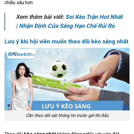
chiều sâu hơn.
Xem thêm bài viết:
Soi Kèo Trận Hot Nhất
| Nhận Định Cửa Sáng Hạn Chế Rủi Ro
Lưu ý khi hội viên muốn theo dõi kèo sáng nhất
Cần theo dõi sát thông tin trước giờ thi đấu