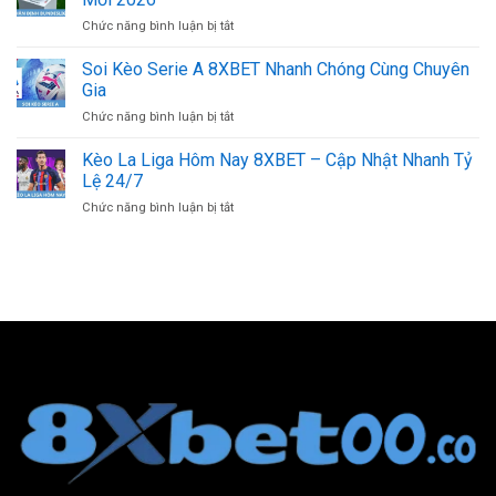
–
Để
ở
Chức năng bình luận bị tắt
Xu
Chơi
Nhận
Hướng,
Hiệu
Định
Soi Kèo Serie A 8XBET Nhanh Chóng Cùng Chuyên
Luật
Quả
Bundesliga
Chơi
Gia
8XBET
Và
ở
Chức năng bình luận bị tắt
Hiệu
Game
Soi
Quả,
Hot
Kèo
Kèo La Liga Hôm Nay 8XBET – Cập Nhật Nhanh Tỷ
Cập
Serie
Nhật
Lệ 24/7
A
Mới
ở
Chức năng bình luận bị tắt
8XBET
2026
Kèo
Nhanh
La
Chóng
Liga
Cùng
Hôm
Chuyên
Nay
Gia
8XBET
–
Cập
Nhật
Nhanh
Tỷ
Lệ
24/7