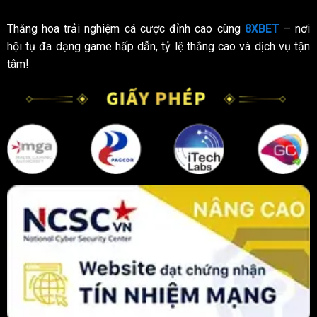
Thăng hoa trải nghiệm cá cược đỉnh cao cùng
8XBET
– nơi
hội tụ đa dạng game hấp dẫn, tỷ lệ thắng cao và dịch vụ tận
tâm!