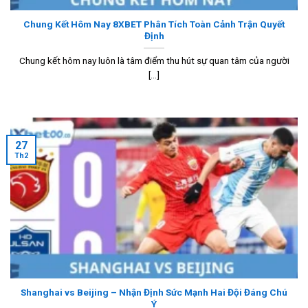
Chung Kết Hôm Nay 8XBET Phân Tích Toàn Cảnh Trận Quyết
Định
Chung kết hôm nay luôn là tâm điểm thu hút sự quan tâm của người
[...]
27
Th2
Shanghai vs Beijing – Nhận Định Sức Mạnh Hai Đội Đáng Chú
Ý