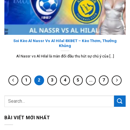
Soi Kèo Al Nassr Vs Al Hilal 8XBET – Kèo Thơm, Thưởng
Khủng
Al Nassr vs Al Hilal là màn đối đầu thu hút sự chú ý của [...]
1
2
3
4
5
…
7
BÀI VIẾT MỚI NHẤT