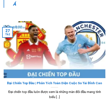
Á
27
Th2
Đại Chiến Top Đầu | Phân Tích Toàn Diện Cuộc So Tài Đỉnh Cao
Đại chiến top đầu luôn được xem là những màn đối đầu mang tính
biểu [...]