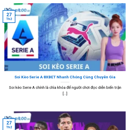
27
Th2
Soi Kèo Serie A 8XBET Nhanh Chóng Cùng Chuyên Gia
Soi kèo Serie A chính là chìa khóa để người chơi đọc diễn biến trận
[...]
27
Th2