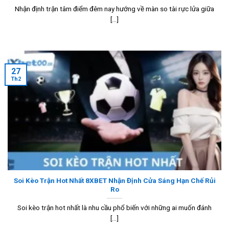
Nhận định trận tâm điểm đêm nay hướng về màn so tài rực lửa giữa
[...]
27
Th2
Soi Kèo Trận Hot Nhất 8XBET Nhận Định Cửa Sáng Hạn Chế Rủi
Ro
Soi kèo trận hot nhất là nhu cầu phổ biến với những ai muốn đánh
[...]