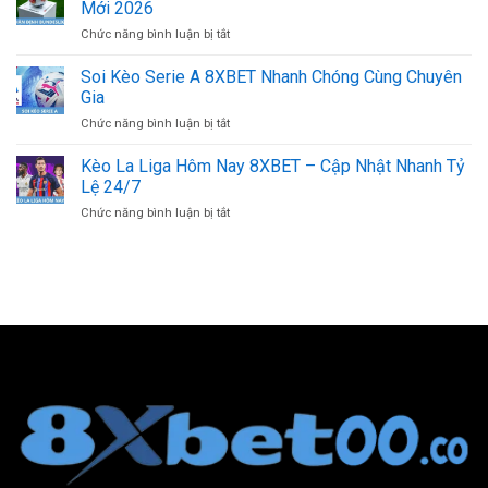
Biết
Mới 2026
–
Để
ở
Chức năng bình luận bị tắt
Xu
Chơi
Nhận
Hướng,
Hiệu
Định
Soi Kèo Serie A 8XBET Nhanh Chóng Cùng Chuyên
Luật
Quả
Bundesliga
Chơi
Gia
8XBET
Và
ở
Chức năng bình luận bị tắt
Hiệu
Game
Soi
Quả,
Hot
Kèo
Kèo La Liga Hôm Nay 8XBET – Cập Nhật Nhanh Tỷ
Cập
Serie
Nhật
Lệ 24/7
A
Mới
ở
Chức năng bình luận bị tắt
8XBET
2026
Kèo
Nhanh
La
Chóng
Liga
Cùng
Hôm
Chuyên
Nay
Gia
8XBET
–
Cập
Nhật
Nhanh
Tỷ
Lệ
24/7