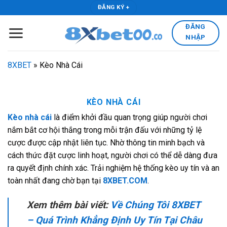
Skip
ĐĂNG KÝ +
to
ĐĂNG
content
NHẬP
8XBET
»
Kèo Nhà Cái
KÈO NHÀ CÁI
Kèo nhà cái
là điểm khởi đầu quan trọng giúp người chơi
nắm bắt cơ hội thắng trong mỗi trận đấu với những tỷ lệ
cược được cập nhật liên tục. Nhờ thông tin minh bạch và
cách thức đặt cược linh hoạt, người chơi có thể dễ dàng đưa
ra quyết định chính xác. Trải nghiệm hệ thống kèo uy tín và an
toàn nhất đang chờ bạn tại
8XBET.COM
.
Xem thêm bài viết:
Về Chúng Tôi 8XBET
– Quá Trình Khẳng Định Uy Tín Tại Châu