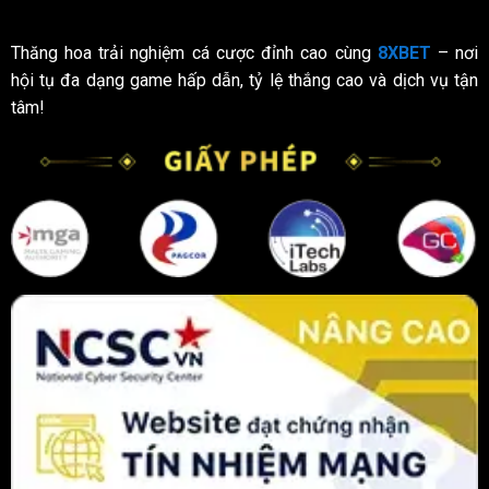
Thăng hoa trải nghiệm cá cược đỉnh cao cùng
8XBET
– nơi
hội tụ đa dạng game hấp dẫn, tỷ lệ thắng cao và dịch vụ tận
tâm!