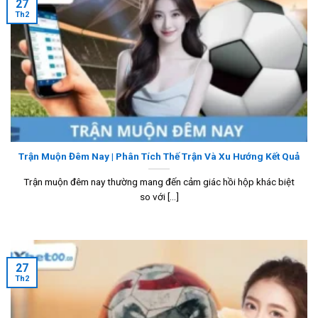
27
Th2
Trận Muộn Đêm Nay | Phân Tích Thế Trận Và Xu Hướng Kết Quả
Trận muộn đêm nay thường mang đến cảm giác hồi hộp khác biệt
so với [...]
27
Th2