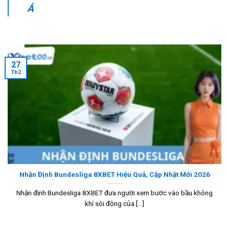
Á
27
Th2
Nhận Định Bundesliga 8XBET Hiệu Quả, Cập Nhật Mới 2026
Nhận định Bundesliga 8XBET đưa người xem bước vào bầu không
khí sôi động của [...]