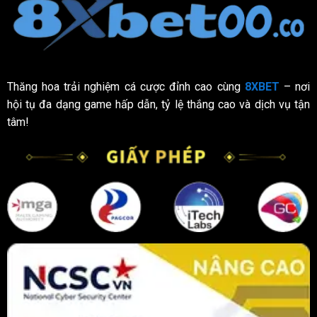
Thăng hoa trải nghiệm cá cược đỉnh cao cùng
8XBET
– nơi
hội tụ đa dạng game hấp dẫn, tỷ lệ thắng cao và dịch vụ tận
tâm!