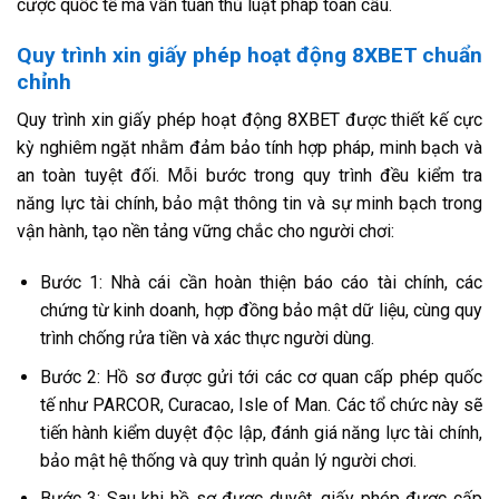
cược quốc tế mà vẫn tuân thủ luật pháp toàn cầu.
Quy trình xin giấy phép hoạt động 8XBET chuẩn
chỉnh
Quy trình xin giấy phép hoạt động 8XBET được thiết kế cực
kỳ nghiêm ngặt nhằm đảm bảo tính hợp pháp, minh bạch và
an toàn tuyệt đối. Mỗi bước trong quy trình đều kiểm tra
năng lực tài chính, bảo mật thông tin và sự minh bạch trong
vận hành, tạo nền tảng vững chắc cho người chơi:
Bước 1: Nhà cái cần hoàn thiện báo cáo tài chính, các
chứng từ kinh doanh, hợp đồng bảo mật dữ liệu, cùng quy
trình chống rửa tiền và xác thực người dùng.
Bước 2: Hồ sơ được gửi tới các cơ quan cấp phép quốc
tế như PARCOR, Curacao, Isle of Man. Các tổ chức này sẽ
tiến hành kiểm duyệt độc lập, đánh giá năng lực tài chính,
bảo mật hệ thống và quy trình quản lý người chơi.
Bước 3: Sau khi hồ sơ được duyệt, giấy phép được cấp