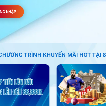
NG NHẬP
CHƯƠNG TRÌNH KHUYẾN MÃI HOT TẠI 