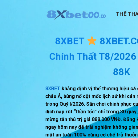
Skip
to
THỂ TH
content
8XBET
8XBET.C
Chính Thất T8/2026
88K
8XBET
khẳng định vị thế thương hiệu cá
châu Á, bùng nổ cột mốc lịch sử khi cá
trong Quý I/2026. Sân chơi chinh phục c
dịch nạp rút “thần tốc” chỉ trong
30 giây
mừng tân thủ trị giá
888.000 VNĐ
. Đăng 
ngay hôm nay để trải nghiệm không gian 
mật an toàn 100% cùng cơ chế trả thưởng