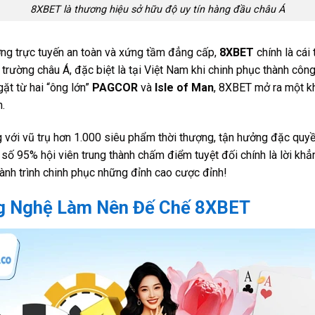
8XBET là thương hiệu sở hữu độ uy tín hàng đầu châu Á
ng trực tuyến an toàn và xứng tầm đẳng cấp,
8XBET
chính là cái
trường châu Á, đặc biệt là tại Việt Nam khi chinh phục thành công
ặt từ hai “ông lớn”
PAGCOR
và
Isle of Man
, 8XBET mở ra một k
n.
 với vũ trụ hơn 1.000 siêu phẩm thời thượng, tận hưởng đặc quyề
ố 95% hội viên trung thành chấm điểm tuyệt đối chính là lời khẳ
nh trình chinh phục những đỉnh cao cược đỉnh!
g Nghệ Làm Nên Đế Chế 8XBET