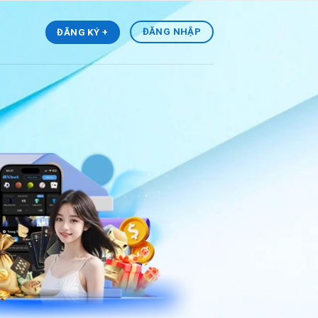
ĐĂNG NHẬP
ĐĂNG KÝ +