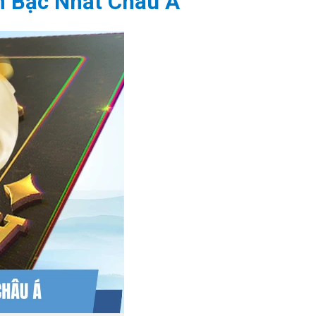
n Bậc Nhất Châu Á