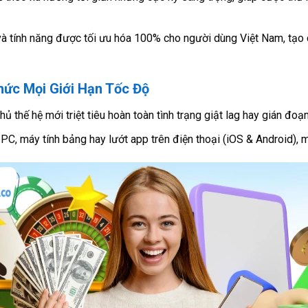
 tính năng được tối ưu hóa 100% cho người dùng Việt Nam, tạo cảm
ức Mọi Giới Hạn Tốc Độ
 thế hệ mới triệt tiêu hoàn toàn tình trạng giật lag hay gián đo
C, máy tính bảng hay lướt app trên điện thoại (iOS & Android), 