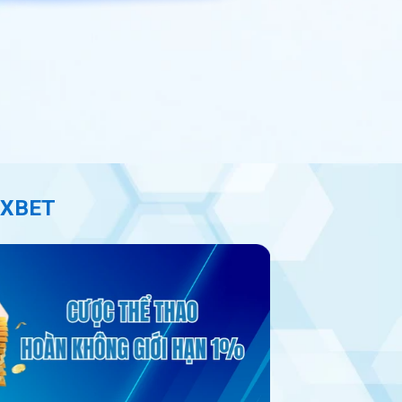
8XBET