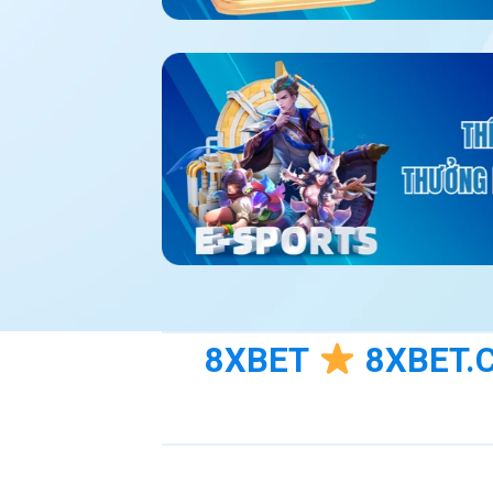
8XBET
8XBET.C