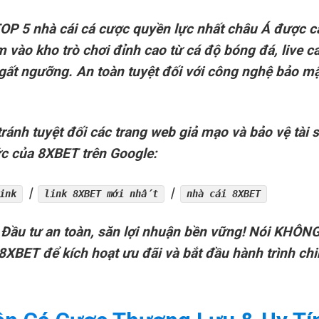
OP 5 nhà cái cá cược quyền lực nhất châu Á được 
vào kho trò chơi đỉnh cao từ cá độ bóng đá, live ca
ngất ngưỡng. An toàn tuyệt đối với công nghệ bảo m
h tuyệt đối các trang web giả mạo và bảo vệ tài 
hức của 8XBET trên Google:
|
|
ink
link 8XBET mới nhất
nhà cái 8XBET
Đầu tư an toàn, săn lợi nhuận bền vững! Nói KHÔNG v
8XBET để kích hoạt ưu đãi và bắt đầu hành trình c