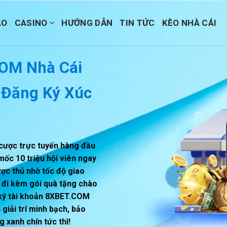
AO
CASINO
HƯỚNG DẪN
TIN TỨC
KÈO NHÀ CÁI
OM Nhà Cái
 Đăng Ký Xúc
 cược trực tuyến hàng đầu
n mốc
10 triệu hội viên
ngay
ược thủ nhờ tốc độ giao
, đi kèm gói quà tặng chào
ký tài khoản
8XBET.COM
giải trí minh bạch, bảo
 xanh chín tức thì!