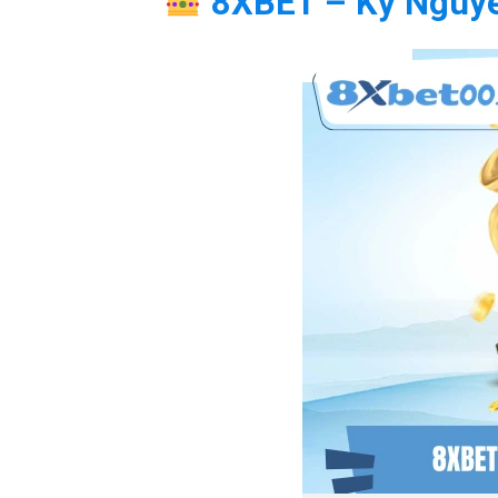
8XBET – Kỷ Nguyê